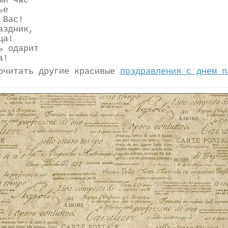
ый час
ье
 Вас!
аздник,
ца!
ь одарит
а!
очитать другие красивые
поздравления с днем п