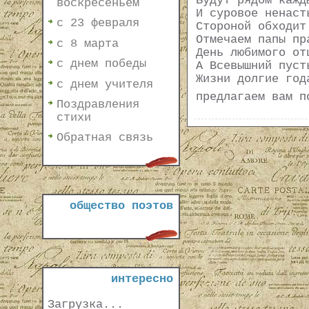
Будут рядом кажд
воскресеньем
И суровое ненаст
с 23 февраля
Стороной обходит
Отмечаем папы пр
с 8 марта
День любимого от
с днем победы
А Всевышний пуст
Жизни долгие год
с днем учителя
предлагаем вам п
Поздравления
стихи
Обратная связь
общество поэтов
интересно
Загрузка...