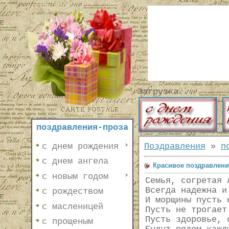
Загрузка...
поздравления-проза
с днем рождения
Поздравления
»
п
с днем ангела
Красивое поздравлени
с новым годом
Семья, согретая 
Всегда надежна и
с рождеством
И морщины пусть 
с масленицей
Пусть не трогает
Пусть здоровье, 
с прощеным