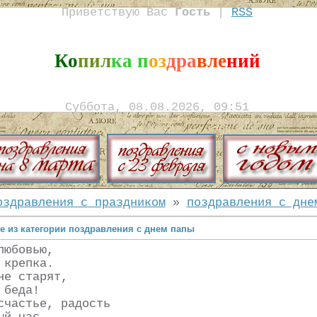
Приветствую Вас
Гость
|
RSS
Ко
пил
ка п
оз
дра
вле
ний
Суббота, 08.08.2026, 09:51
оздравления с праздником
»
поздравления с дне
е из категории поздравления с днем папы
любовью,
 крепка.
не старят,
 беда!
счастье, радость