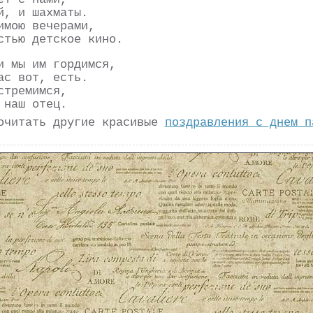
й, и шахматы.
имою вечерами,
стью детское кино.
и мы им гордимся,
ас вот, есть.
стремимся,
 наш отец.
очитать другие красивые
поздравления с днем п