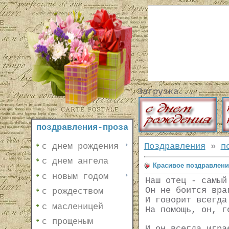
Загрузка...
поздравления-проза
с днем рождения
Поздравления
»
п
с днем ангела
Красивое поздравлени
с новым годом
Наш отец - самый
Он не боится вра
с рождеством
И говорит всегда
с масленицей
На помощь, он, г
с прощеным
И он всегда игра