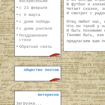
воскресеньем
В футбол и хокке
с 23 февраля
Читает сказки, з
И смотрит с радо
с 8 марта
Отец любит нас, 
с днем победы
Что он такой у н
с днем учителя
И быть похожими 
Такими быть, как
Поздравления
стихи
предлагаем вам п
Обратная связь
общество поэтов
интересно
Загрузка...