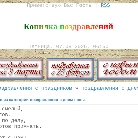
Приветствую Вас
Гость
|
RSS
Ко
пил
ка п
оз
дра
вле
ний
Пятница, 07.08.2026, 06:50
оздравления с праздником
»
поздравления с дне
е из категории поздравления с днем папы
 смелый,
гов.
 по делу,
отов примчать.
ет с нами,