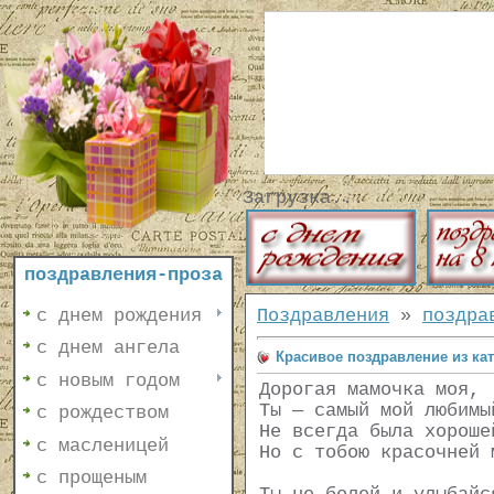
Загрузка...
поздравления-проза
с днем рождения
Поздравления
»
поздра
с днем ангела
Красивое поздравление из ка
с новым годом
Дорогая мамочка моя,
Ты — самый мой любимы
с рождеством
Не всегда была хороше
с масленицей
Но с тобою красочней 
с прощеным