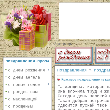
Загрузка...
поздравления-проза
с днем рождения
Поздравления
»
поздра
с днем ангела
Красивое поздравление из ка
с новым годом
Та женщина, которая н
Она вложила труд и жи
с рождеством
Сегодня день великий 
с масленицей
Такая добрая встречае
Удвоится пускай твоё 
с прощеным