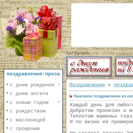
Загрузка...
поздравления-проза
с днем рождения
Поздравления
»
поздра
с днем ангела
Красивое поздравление из ка
с новым годом
Каждый день для любог
Добротою пронизан и в
с рождеством
Теплотою маминых глаз
с масленицей
И по жизни её примеро
с прощеным