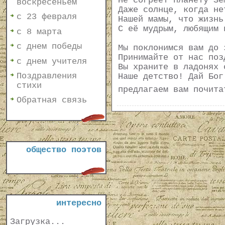
Не согреет планету Зе
воскресеньем
Даже солнце, когда не
с 23 февраля
Нашей мамы, что жизнь
С её мудрым, любящим 
с 8 марта
с днем победы
Мы поклонимся вам до 
Принимайте от нас поз
с днем учителя
Вы храните в ладонях 
Поздравления
Наше детство! Дай Бог
стихи
предлагаем вам почит
Обратная связь
общество поэтов
интересно
Загрузка...