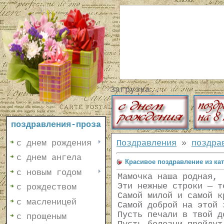
Загрузка...
поздравления-проза
с днем рождения
Поздравления
»
поздра
с днем ангела
Красивое поздравление из ка
с новым годом
Мамочка наша родная,
Эти нежные строки — т
с рождеством
Самой милой и самой к
с масленицей
Самой доброй на этой 
Пусть печали в твой д
с прощеным