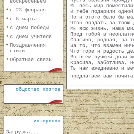
Пусть болезни пройдут
воскресеньем
Мы весь мир поместили
с 23 февраля
И тебе подарили одной
Но и этого было бы ма
с 8 марта
Чтоб воздать за твою 
с днем победы
Мы всю жизнь, наша ми
Пред тобой в неоплатн
с днем учителя
Спасибо, родная, за т
Поздравления
За то, что взамен нич
стихи
Что горе и радость де
Во всем лучшей доли ж
Обратная связь
Красива, заботлива, н
Ты нам ежедневно и ве
предлагаем вам почит
общество поэтов
интересно
Загрузка...