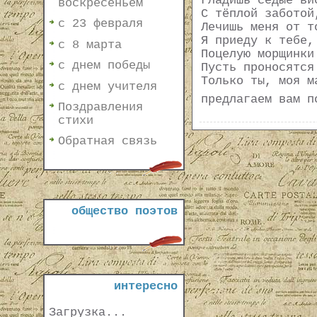
Гладишь седые ви
воскресеньем
С тёплой заботой
с 23 февраля
Лечишь меня от т
Я приеду к тебе,
с 8 марта
Поцелую морщинки
с днем победы
Пусть проносятся
Только ты, моя м
с днем учителя
предлагаем вам п
Поздравления
стихи
Обратная связь
общество поэтов
интересно
Загрузка...