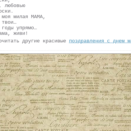
ски,
, любовью
оски.
 моя милая МАМА,
 твои…
 годы упрямо…
ама, живи!
очитать другие красивые
поздравления с днем м