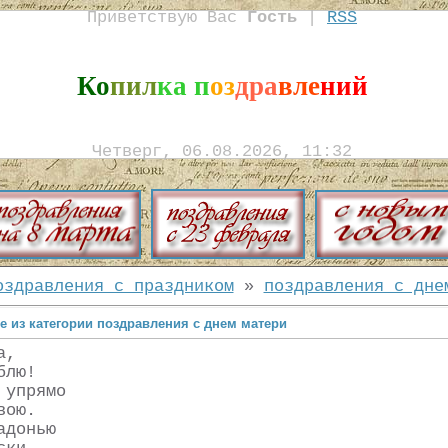
Приветствую Вас
Гость
|
RSS
Ко
пил
ка п
оз
дра
вле
ний
Четверг, 06.08.2026, 11:32
оздравления с праздником
»
поздравления с дне
е из категории поздравления с днем матери
а,
блю!
 упрямо
вою.
адонью