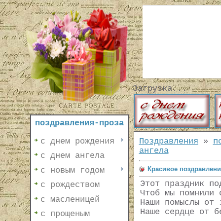
Загрузка...
поздравления-проза
с днем рождения
Поздравления
»
п
ангела
с днем ангела
Красивое поздравление
с новым годом
Этот праздник по
с рождеством
Чтоб мы помнили 
с масленицей
Наши помыслы от 
Наше сердце от б
с прощеным