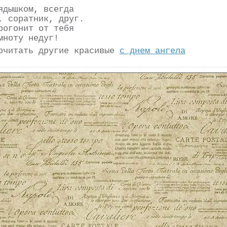
ядышком, всегда
, соратник, друг.
рогонит от тебя
мноту недуг!
очитать другие красивые
с днем ангела