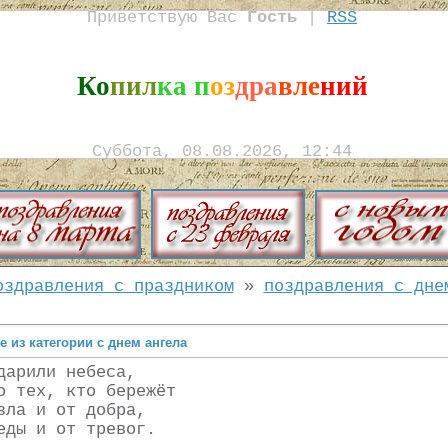
Приветствую Вас
Гость
|
RSS
Ко
пил
ка п
оз
дра
вле
ний
Суббота, 08.08.2026, 12:44
оздравления с праздником
»
поздравления с дне
 из категории с днем ангела
дарили небеса,
о тех, кто бережёт
зла и от добра,
еды и от тревог.