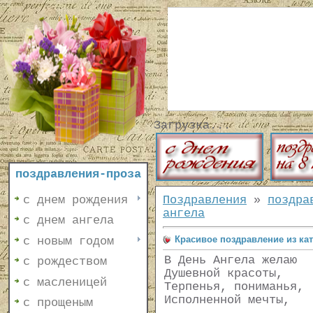
Загрузка...
поздравления-проза
с днем рождения
Поздравления
»
поздра
ангела
с днем ангела
Красивое поздравление из кат
с новым годом
В День Ангела желаю
с рождеством
Душевной красоты,
с масленицей
Терпенья, пониманья,
Исполненной мечты,
с прощеным