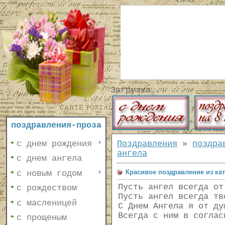
Загрузка...
поздравления-проза
с днем рождения
Поздравления
»
поздра
ангела
с днем ангела
Красивое поздравление из кат
с новым годом
Пусть ангел всегда от
с рождеством
Пусть ангел всегда тв
с масленицей
С Днем Ангела я от ду
Всегда с ним в соглас
с прощеным