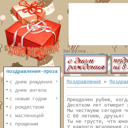
Загрузка...
поздравления-проза
Поздравления
»
Поздра
с днем рождения
с днем ангела
с новым годом
Преодолен рубеж, когд
Десятком лет отмерит 
с рождеством
Мы чествуем сегодня ч
с масленицей
С 60 летием, друзья!
Ты не грусти, что юно
с прощеным
У каждого мгновения с