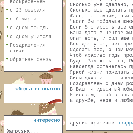
воскресеньем
Сколько уже сделано, 
Сколько еще сделать п
с 23 февраля
Жаль, не помним, чьи 
с 8 марта
"Если бы побольше юно
Если б старость все е
с днем победы
Ваша дата в центре жи
с днем учителя
Опыт есть, и сил еще 
Все доступно, нет пре
Поздравления
Сделать все, о чем ме
стихи
Чтоб красиво годы про
Обратная связь
Будет Вам хоть сто, В
Навсегда останетесь п
Яркой жизни пожелать 
Силы духа и ... силен
Поздравляем с днем ро
общество поэтов
В Ваш пятидесятый юби
И желаем, чтоб огонь 
В дружбе, вере и любв
интересно
другие красивые
поздр
Загрузка...