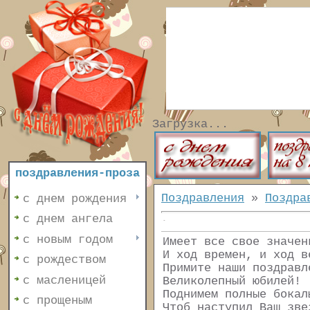
Загрузка...
поздравления-проза
Поздравления
»
Поздра
с днем рождения
с днем ангела
с новым годом
Имеет все свое значен
И ход времен, и ход в
с рождеством
Примите наши поздравл
с масленицей
Великолепный юбилей!
Поднимем полные бокал
с прощеным
Чтоб наступил Ваш зве