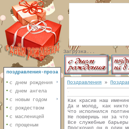
Загрузка...
поздравления-проза
Поздравления
»
Поздра
с днем рождения
с днем ангела
с новым годом
Как красив наш именин
Да и молод, как никто
с рождеством
Что исполнился полтин
с масленицей
Не поверишь ни за что
Все служебные барьеры
с прощеным
Проскочил он в один м