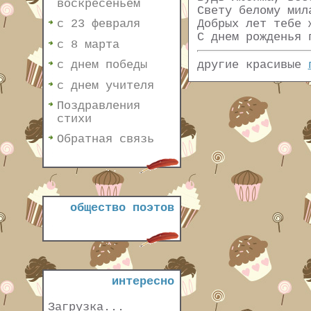
воскресеньем
Свету белому мил
Добрых лет тебе 
с 23 февраля
С днем рожденья 
с 8 марта
другие красивые
с днем победы
с днем учителя
Поздравления
стихи
Обратная связь
общество поэтов
интересно
Загрузка...