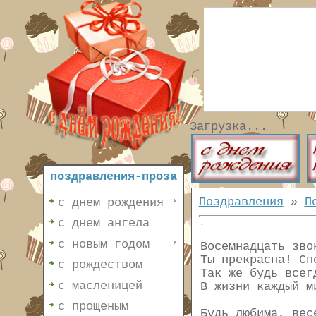
Загрузка...
поздравления-проза
Поздравления
»
П
с днем рождения
с днем ангела
с новым годом
Восемнадцать зво
Ты прекрасна! Сп
с рождеством
Так же будь всег
с масленицей
В жизни каждый м
с прощеным
Будь любима, вес