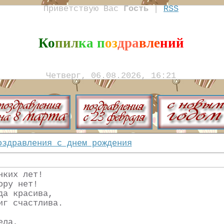
Приветствую Вас
Гость
|
RSS
Ко
пил
ка п
оз
дра
вле
ний
Четверг, 06.08.2026, 16:21
оздравления с днем рождения
нких лет!
ору нет!
да красива,
иг счастлива.
ела,