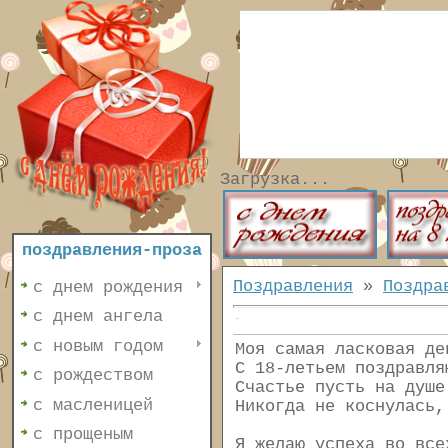
Загрузка...
поздравления-проза
Поздравления
»
Поздра
с днем рождения
с днем ангела
с новым годом
Моя самая ласковая де
С 18-летьем поздравля
с рождеством
Счастье пусть на душе
с масленицей
Никогда не коснулась,
с прощеным
Я желаю успеха во все