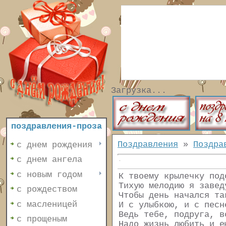
Загрузка...
поздравления-проза
Поздравления
»
Поздра
с днем рождения
с днем ангела
с новым годом
К твоему крылечку под
Тихую мелодию я завед
с рождеством
Чтобы день начался та
с масленицей
И с улыбкою, и с песн
Ведь тебе, подруга, в
с прощеным
Надо жизнь любить и е