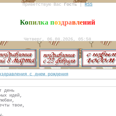
Приветствую Вас
Гость
|
RSS
Ко
пил
ка п
оз
дра
вле
ний
Четверг, 06.08.2026, 05:58
оздравления с днем рождения
т день
ных идей,
любви,
ечты твои,
ы,