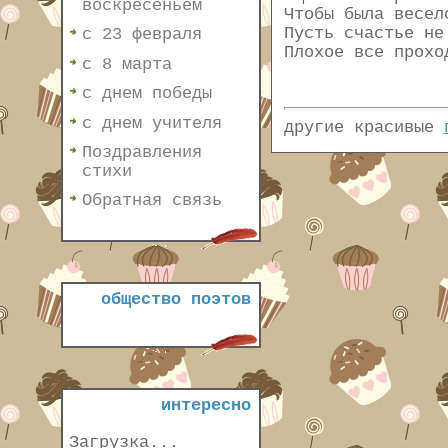
воскресеньем
Чтобы была весел
Пусть счастье не
с 23 февраля
Плохое все прохо
с 8 марта
с днем победы
с днем учителя
другие красивые
Поздравления
стихи
Обратная связь
общество поэтов
интересно
Загрузка...