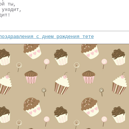
ой ты,
 уходит,
дит!
поздравления с днем рождения тете