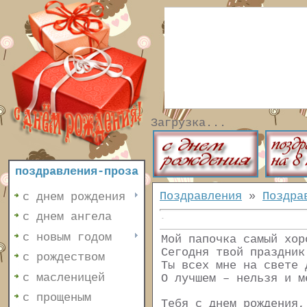
Загрузка...
поздравления-проза
Поздравления
»
Поздра
с днем рождения
с днем ангела
с новым годом
Мой папочка самый хор
Сегодня твой праздник
с рождеством
Ты всех мне на свете 
с масленицей
О лучшем – нельзя и м
с прощеным
Тебя с днем рождения,