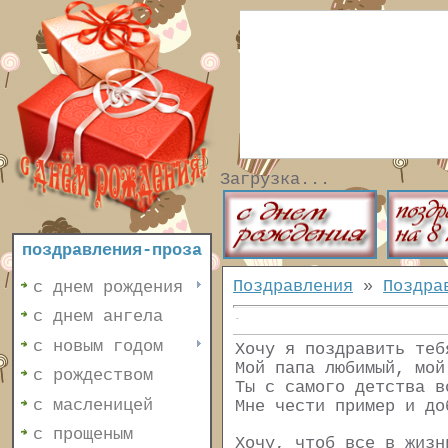
Загрузка...
поздравления-проза
Поздравления
»
Поздра
с днем рождения
с днем ангела
с новым годом
Хочу я поздравить теб
Мой папа любимый, мой
с рождеством
Ты с самого детства в
с масленицей
Мне чести пример и до
с прощеным
Хочу, чтоб все в жизн