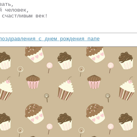
вать,
й человек,
 счастливым век!
поздравления с днем рождения папе