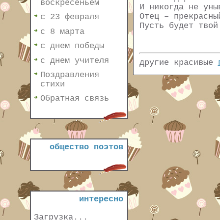
воскресеньем
И никогда не уны
Отец – прекрасны
с 23 февраля
Пусть будет твой
с 8 марта
с днем победы
с днем учителя
другие красивые
Поздравления
стихи
Обратная связь
общество поэтов
интересно
Загрузка...