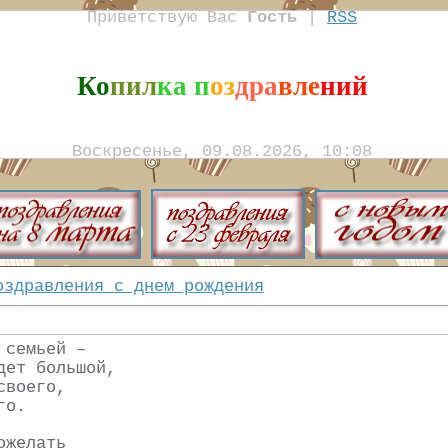
Приветствую Вас
Гость
|
RSS
Ко
пил
ка п
оз
дра
вле
ний
Воскресенье, 09.08.2026, 10:08
оздравления с днем рождения
 семьей –
дет большой,
своего,
го.
ожелать