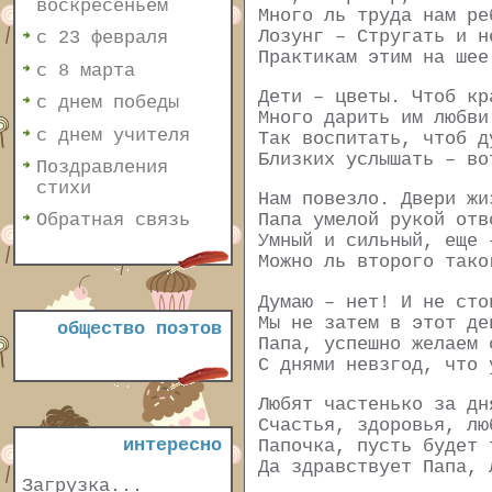
воскресеньем
Много ль труда нам ре
Лозунг – Стругать и н
с 23 февраля
Практикам этим на шее
с 8 марта
Дети – цветы. Чтоб кр
с днем победы
Много дарить им любви
с днем учителя
Так воспитать, чтоб д
Близких услышать – во
Поздравления
стихи
Нам повезло. Двери жи
Обратная связь
Папа умелой рукой отв
Умный и сильный, еще 
Можно ль второго тако
Думаю – нет! И не сто
Мы не затем в этот де
общество поэтов
Папа, успешно желаем 
С днями невзгод, что 
Любят частенько за дн
Счастья, здоровья, лю
интересно
Папочка, пусть будет 
Да здравствует Папа, 
Загрузка...