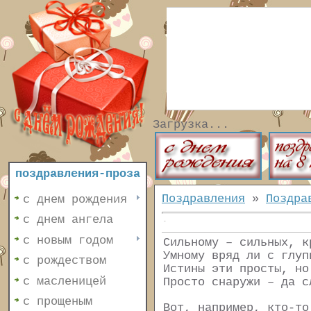
Загрузка...
поздравления-проза
Поздравления
»
Поздра
с днем рождения
с днем ангела
с новым годом
Сильному – сильных, к
Умному вряд ли с глуп
с рождеством
Истины эти просты, но
с масленицей
Просто снаружи – да с
с прощеным
Вот, например, кто-то