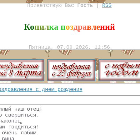
Приветствую Вас
Гость
|
RSS
Ко
пил
ка п
оз
дра
вле
ний
Пятница, 07.08.2026, 11:56
оздравления с днем рождения
илый наш отец!
о свершиться.
наконец,
ми гордиться!
 очень любим.
 вина