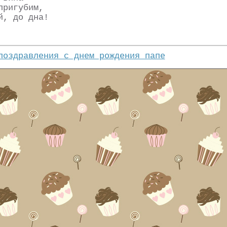
пригубим,
й, до дна!
поздравления с днем рождения папе