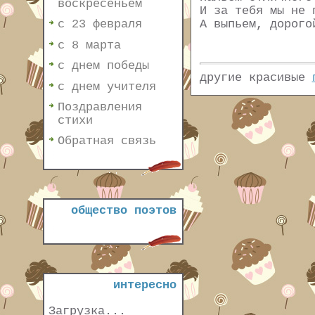
воскресеньем
И за тебя мы не 
А выпьем, дорого
с 23 февраля
с 8 марта
с днем победы
другие красивые
с днем учителя
Поздравления
стихи
Обратная связь
общество поэтов
интересно
Загрузка...