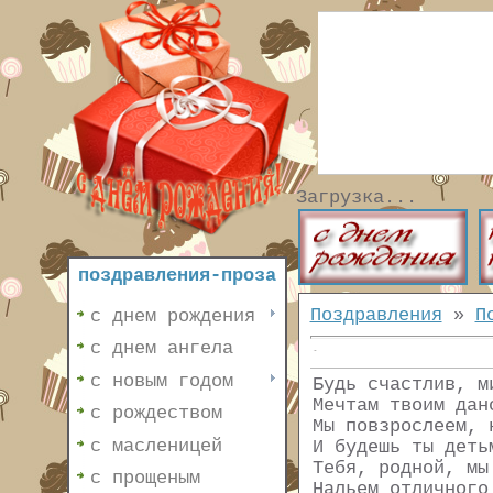
Загрузка...
поздравления-проза
Поздравления
»
П
с днем рождения
с днем ангела
с новым годом
Будь счастлив, м
Мечтам твоим дан
с рождеством
Мы повзрослеем, 
с масленицей
И будешь ты деть
Тебя, родной, мы
с прощеным
Нальем отличного