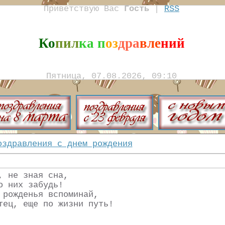
Приветствую Вас
Гость
|
RSS
Ко
пил
ка п
оз
дра
вле
ний
Пятница, 07.08.2026, 09:10
оздравления с днем рождения
, не зная сна,
о них забудь!
 рожденья вспоминай,
тец, еще по жизни путь!