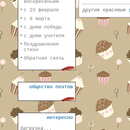
воскресеньем
другие красивые
с 23 февраля
с 8 марта
с днем победы
с днем учителя
Поздравления
стихи
Обратная связь
общество поэтов
интересно
Загрузка...