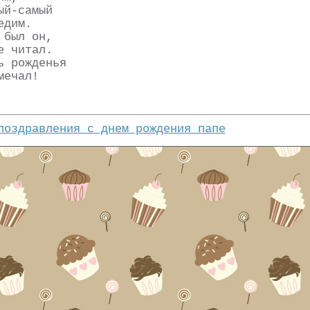
ый-самый
едим.
 был он,
е читал.
ь рожденья
мечал!
поздравления с днем рождения папе