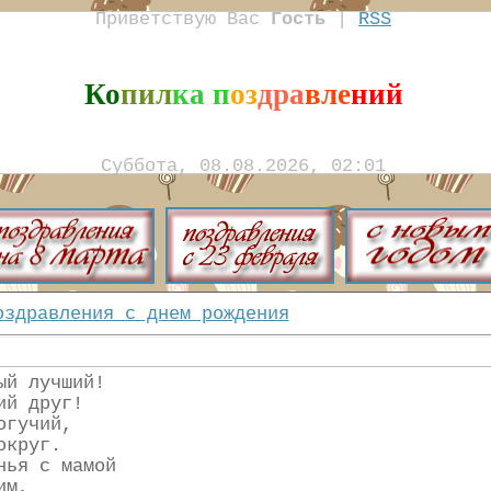
Приветствую Вас
Гость
|
RSS
Ко
пил
ка п
оз
дра
вле
ний
Суббота, 08.08.2026, 02:01
оздравления с днем рождения
ый лучший!
ий друг!
огучий,
округ.
нья с мамой
им,