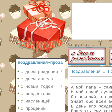
Загрузка...
поздравления-проза
Поздравления
»
П
с днем рождения
с днем ангела
с новым годом
А мой папа – сам
И мой самый лучш
с рождеством
Он веселый, он м
с масленицей
Знает обо всем в
В день его рожде
с прощеным
Пожелать ему хот