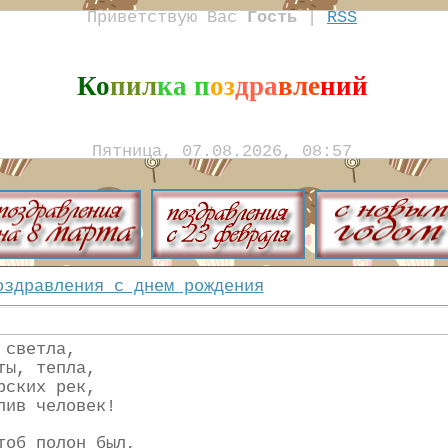
Приветствую Вас
Гость
|
RSS
Ко
пил
ка п
оз
дра
вле
ний
Пятница, 07.08.2026, 08:57
оздравления с днем рождения
 светла,
ты, тепла,
рских рек,
лив человек!
тоб полон был,