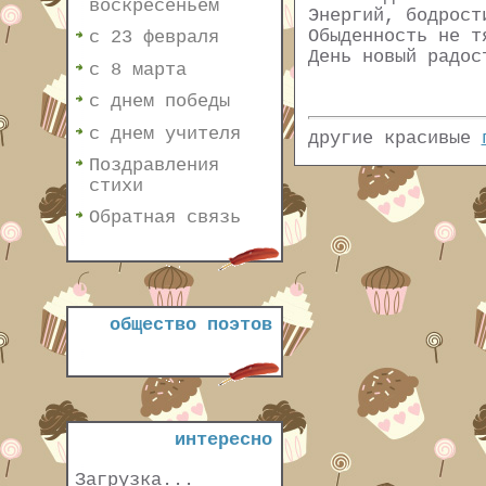
воскресеньем
Энергий, бодрост
Обыденность не т
с 23 февраля
День новый радос
с 8 марта
с днем победы
с днем учителя
другие красивые
Поздравления
стихи
Обратная связь
общество поэтов
интересно
Загрузка...