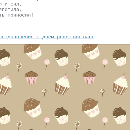
и и сил,
яготила,
ть приносил!
поздравления с днем рождения папе