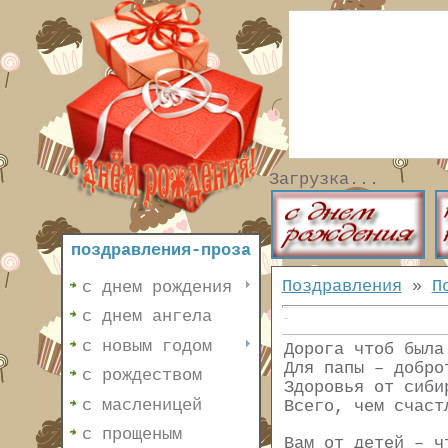
Загрузка...
поздравления-проза
Поздравления
»
П
с днем рождения
с днем ангела
с новым годом
Дорога чтоб была
Для папы – добро
с рождеством
Здоровья от сиби
с масленицей
Всего, чем счаст
с прощеным
Вам от детей – ч