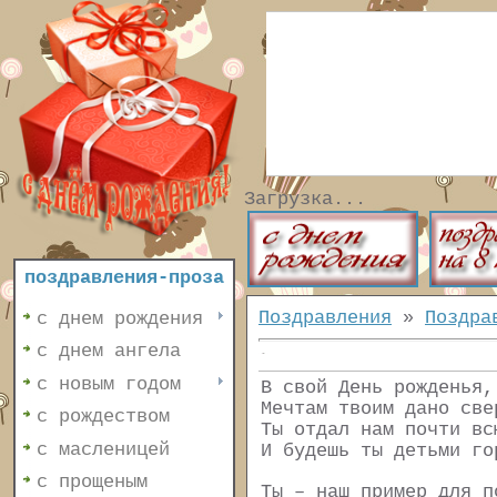
Загрузка...
поздравления-проза
Поздравления
»
Поздра
с днем рождения
с днем ангела
с новым годом
В свой День рожденья,
Мечтам твоим дано све
с рождеством
Ты отдал нам почти вс
с масленицей
И будешь ты детьми го
с прощеным
Ты – наш пример для п